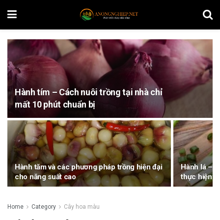
Hành tím – Cách nuôi trồng tại nhà chỉ
mất 10 phút chuẩn bị
Hành tăm và các phương pháp trồng hiện đại
Hành lá – B
cho năng suất cao
thực hiện
Home
Category
Cây hoa màu